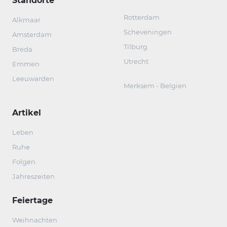
Standorte
Rotterdam
Alkmaar
Scheveningen
Amsterdam
Tilburg
Breda
Utrecht
Emmen
Leeuwarden
Merksem - Belgien
Artikel
Leben
Ruhe
Folgen
Jahreszeiten
Feiertage
Weihnachten