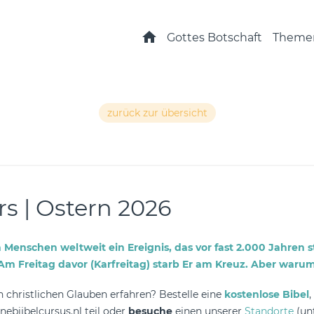
Startseite
Gottes Botschaft
Theme
zurück zur übersicht
s | Ostern 2026
 Menschen weltweit ein Ereignis, das vor fast 2.000 Jahren st
m Freitag davor (Karfreitag) starb Er am Kreuz. Aber warum
christlichen Glauben erfahren? Bestelle eine
kostenlose Bibel
nebijbelcursus.nl teil oder
besuche
einen unserer
Standorte
(un