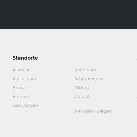
Standorte
Alkmaar
Rotterdam
Amsterdam
Scheveningen
Breda
Tilburg
Emmen
Utrecht
Leeuwarden
Merksem - Belgien