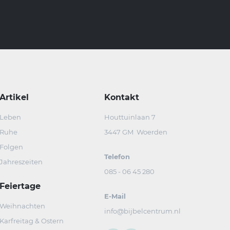
Artikel
Kontakt
Leben
Houttuinlaan 7
Ruhe
3447 GM Woerden
Folgen
Telefon
Jahreszeiten
085 - 06 45 280
Feiertage
E-Mail
Weihnachten
info@bijbelcentrum.nl
Karfreitag & Ostern