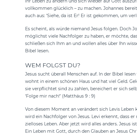
ihr Leben zu ändern und sich wieder auf Gott auszu
vollkommen glücklich – zu machen. Johannes bereit
auch aus: ‘Siehe, da ist Er! Er ist gekommen, um v
Es scheint, als würde niemand Jesus folgen. Doch Joha
möglichst viele Nachfolger zu haben, er möchte, das
schließen sich Ihm an und wollen alles über Ihn wis
Bibel lesen.
WEM FOLGST DU?
Jesus sucht überall Menschen auf. In der Bibel lese
wohnt in einem schönen Haus und hat viel Geld. Gel
sie verpflichtet sind zu zahlen, bereichert er sich s
‘Folge mir nach!’ (Matthäus 9 : 9)
Von diesem Moment an verändert sich Levis Leben kom
wird ein Nachfolger von Jesus. Levi erkennt, dass er 
zielloses Leben. Aber jetzt wird alles anders. Jes
Ein Leben mit Gott, durch den Glauben an Jesus Chri