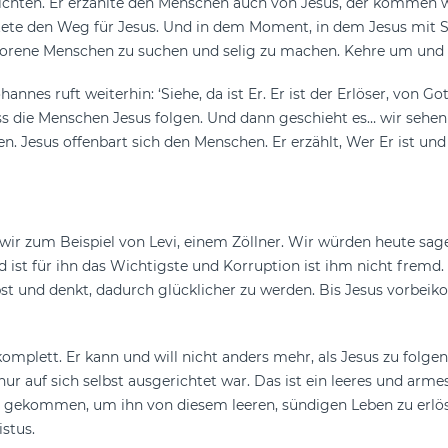
richten. Er erzählte den Menschen auch von Jesus, der kommen 
ete den Weg für Jesus. Und in dem Moment, in dem Jesus mit S
erlorene Menschen zu suchen und selig zu machen. Kehre um und 
nnes ruft weiterhin: ‘Siehe, da ist Er. Er ist der Erlöser, von Go
s die Menschen Jesus folgen. Und dann geschieht es… wir sehen 
sen. Jesus offenbart sich den Menschen. Er erzählt, Wer Er ist 
n wir zum Beispiel von Levi, einem Zöllner. Wir würden heute sag
d ist für ihn das Wichtigste und Korruption ist ihm nicht fremd
elbst und denkt, dadurch glücklicher zu werden. Bis Jesus vorbeik
plett. Er kann und will nicht anders mehr, als Jesus zu folgen. 
nur auf sich selbst ausgerichtet war. Das ist ein leeres und arme
us ist gekommen, um ihn von diesem leeren, sündigen Leben zu er
stus.