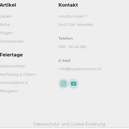
Artikel
Kontakt
Leben
Houttuinlaan 7
Ruhe
3447 GM Woerden
Folgen
Telefon
Jahreszeiten
085 - 06 45 280
Feiertage
E-Mail
Weihnachten
info@bijbelcentrum.nl
Karfreitag & Ostern
Himmelfahrt &
Pfingsten
Datenschutz- und Cookie-Erklärung