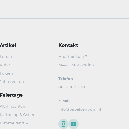
Artikel
Kontakt
Leben
Houttuinlaan 7
Ruhe
3447 GM Woerden
Folgen
Telefon
Jahreszeiten
085 - 06 45 280
Feiertage
E-Mail
Weihnachten
info@bijbelcentrum.nl
Karfreitag & Ostern
Himmelfahrt &