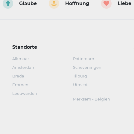
Glaube
Hoffnung
Liebe
Standorte
Alkmaar
Rotterdam
Amsterdam
Scheveningen
Breda
Tilburg
Emmen
Utrecht
Leeuwarden
Merksem - Belgien