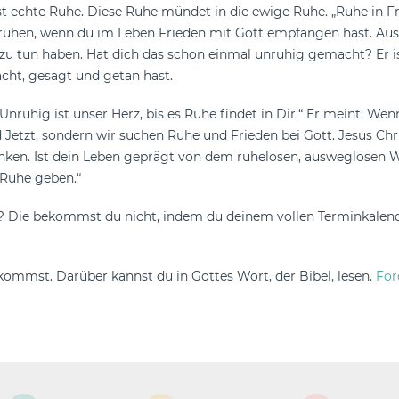
 ist echte Ruhe. Diese Ruhe mündet in die ewige Ruhe. „Ruhe in 
ruhen, wenn du im Leben Frieden mit Gott empfangen hast. Aus 
 zu tun haben. Hat dich das schon einmal unruhig gemacht? Er is
acht, gesagt und getan hast.
Unruhig ist unser Herz, bis es Ruhe findet in Dir.“ Er meint: W
d Jetzt, sondern wir suchen Ruhe und Frieden bei Gott. Jesus Ch
ken. Ist dein Leben geprägt von dem ruhelosen, ausweglosen We
h Ruhe geben.“
e? Die bekommst du nicht, indem du deinem vollen Terminkalend
 kommst. Darüber kannst du in Gottes Wort, der Bibel, lesen.
For