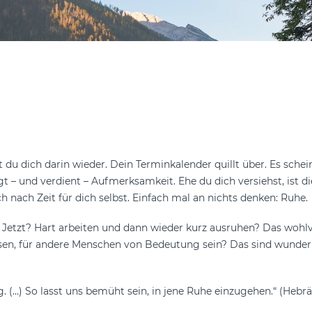
t du dich darin wieder. Dein Terminkalender quillt über. Es sche
gt – und verdient – Aufmerksamkeit. Ehe du dich versiehst, ist 
ch nach Zeit für dich selbst. Einfach mal an nichts denken: Ruhe
d Jetzt? Hart arbeiten und dann wieder kurz ausruhen? Das wohl
assen, für andere Menschen von Bedeutung sein? Das sind wunde
. (…) So lasst uns bemüht sein, in jene Ruhe einzugehen.“ (Hebrä