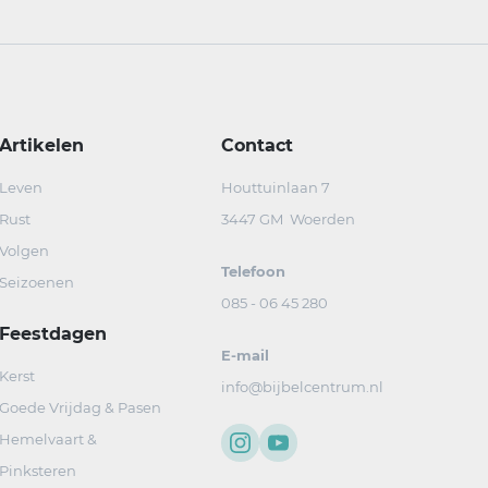
Artikelen
Contact
Leven
Houttuinlaan 7
Rust
3447 GM Woerden
Volgen
Telefoon
Seizoenen
085 - 06 45 280
Feestdagen
E-mail
Kerst
info@bijbelcentrum.nl
Goede Vrijdag & Pasen
Hemelvaart &
Pinksteren