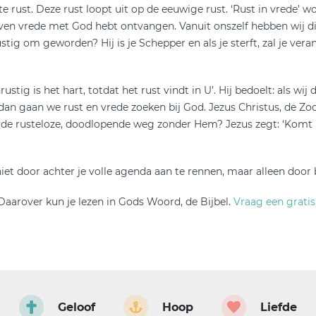
hte rust. Deze rust loopt uit op de eeuwige rust. ‘Rust in vrede’
 leven vrede met God hebt ontvangen. Vanuit onszelf hebben wij di
ig om geworden? Hij is je Schepper en als je sterft, zal je ver
tig is het hart, totdat het rust vindt in U’. Hij bedoelt: als w
r dan gaan we rust en vrede zoeken bij God. Jezus Christus, de 
 de rusteloze, doodlopende weg zonder Hem? Jezus zegt: ‘Komt her
niet door achter je volle agenda aan te rennen, maar alleen door 
 Daarover kun je lezen in Gods Woord, de Bijbel.
Vraag een gratis
Geloof
Hoop
Liefde