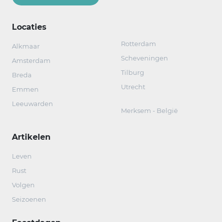
Locaties
Rotterdam
Alkmaar
Scheveningen
Amsterdam
Tilburg
Breda
Utrecht
Emmen
Leeuwarden
Merksem - België
Artikelen
Leven
Rust
Volgen
Seizoenen