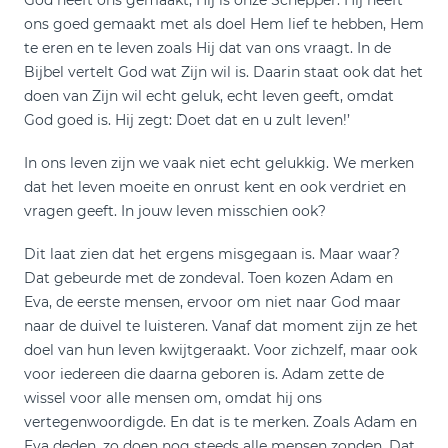
God heeft ons gemaakt, Hij is onze Schepper. Hij heeft
ons goed gemaakt met als doel Hem lief te hebben, Hem
te eren en te leven zoals Hij dat van ons vraagt. In de
Bijbel vertelt God wat Zijn wil is. Daarin staat ook dat het
doen van Zijn wil echt geluk, echt leven geeft, omdat
God goed is. Hij zegt: ´Doet dat en u zult leven!’
In ons leven zijn we vaak niet echt gelukkig. We merken
dat het leven moeite en onrust kent en ook verdriet en
vragen geeft. In jouw leven misschien ook?
Dit laat zien dat het ergens misgegaan is. Maar waar?
Dat gebeurde met de zondeval. Toen kozen Adam en
Eva, de eerste mensen, ervoor om niet naar God maar
naar de duivel te luisteren. Vanaf dat moment zijn ze het
doel van hun leven kwijtgeraakt. Voor zichzelf, maar ook
voor iedereen die daarna geboren is. Adam zette de
wissel voor alle mensen om, omdat hij ons
vertegenwoordigde. En dat is te merken. Zoals Adam en
Eva deden, zo doen nog steeds alle mensen zonden. Dat