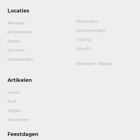
Locaties
Rotterdam
Alkmaar
Scheveningen
Amsterdam
Tilburg
Breda
Utrecht
Emmen
Leeuwarden
Merksem - België
Artikelen
Leven
Rust
Volgen
Seizoenen
Feestdagen