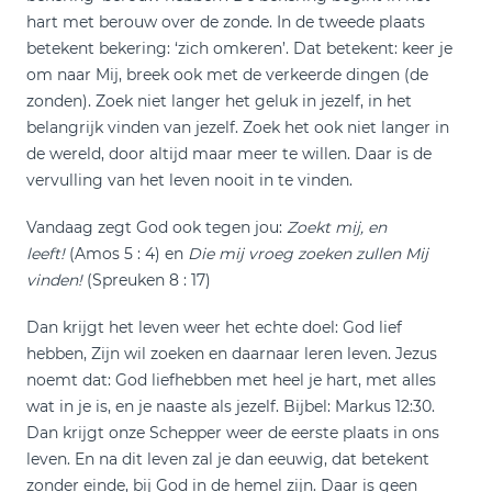
hart met berouw over de zonde. In de tweede plaats
betekent bekering: ‘zich omkeren’. Dat betekent: keer je
om naar Mij, breek ook met de verkeerde dingen (de
zonden). Zoek niet langer het geluk in jezelf, in het
belangrijk vinden van jezelf. Zoek het ook niet langer in
de wereld, door altijd maar meer te willen. Daar is de
vervulling van het leven nooit in te vinden.
Vandaag zegt God ook tegen jou:
Zoekt mij, en
leeft!
(Amos 5 : 4) en
Die mij vroeg zoeken zullen Mij
vinden!
(Spreuken 8 : 17)
Dan krijgt het leven weer het echte doel: God lief
hebben, Zijn wil zoeken en daarnaar leren leven. Jezus
noemt dat: God liefhebben met heel je hart, met alles
wat in je is, en je naaste als jezelf. Bijbel: Markus 12:30.
Dan krijgt onze Schepper weer de eerste plaats in ons
leven. En na dit leven zal je dan eeuwig, dat betekent
zonder einde, bij God in de hemel zijn. Daar is geen