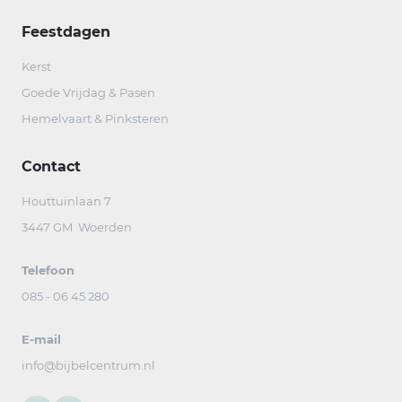
Feestdagen
Kerst
Goede Vrijdag & Pasen
Hemelvaart & Pinksteren
Contact
Houttuinlaan 7
3447 GM Woerden
Telefoon
085 - 06 45 280
E-mail
info@bijbelcentrum.nl