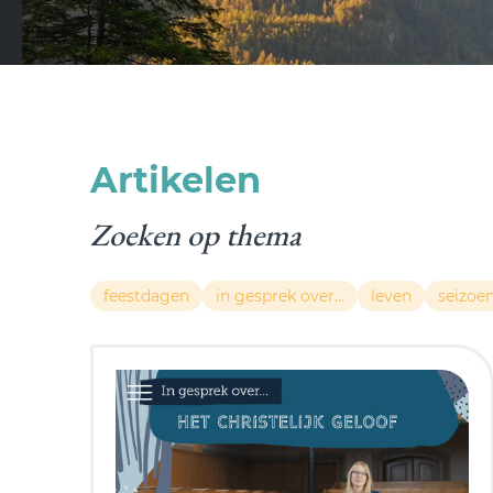
Artikelen
Zoeken op thema
feestdagen
in gesprek over...
leven
seizoe