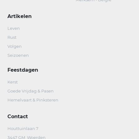
Artikelen
Leven
Rust
Volgen
Seizoenen
Feestdagen
Kerst
Goede Vrijdag & Pasen
Hemelvaart & Pinksteren
Contact
Houttuinlaan 7
3447 GM Woerden