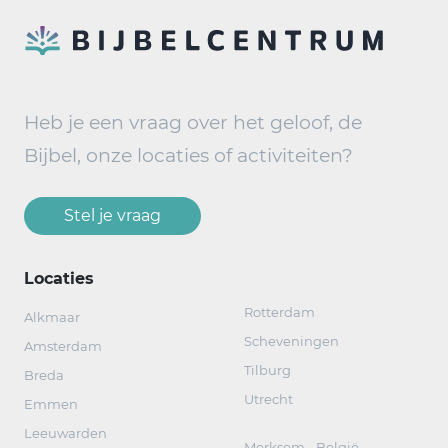
Heb je een vraag over het geloof, de
Bijbel, onze locaties of activiteiten?
Stel je vraag
Locaties
Rotterdam
Alkmaar
Scheveningen
Amsterdam
Tilburg
Breda
Utrecht
Emmen
Leeuwarden
Merksem - België