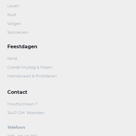
Leven
Rust
Volgen
Seizoenen
Feestdagen
Kerst
Goede Vrijdag & Pasen
Hemelvaart & Pinksteren
Contact
Houttuinlaan 7
3447 GM Woerden
Telefoon