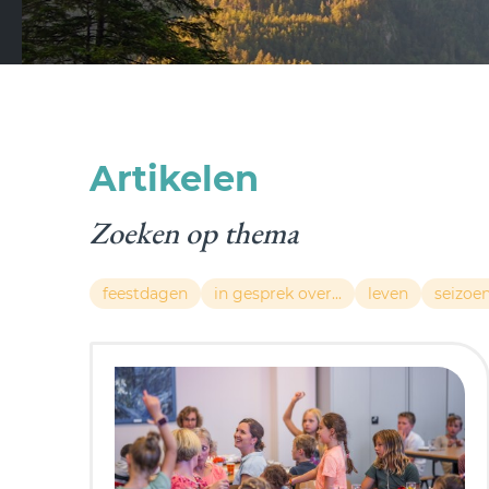
Artikelen
Zoeken op thema
feestdagen
in gesprek over...
leven
seizoe