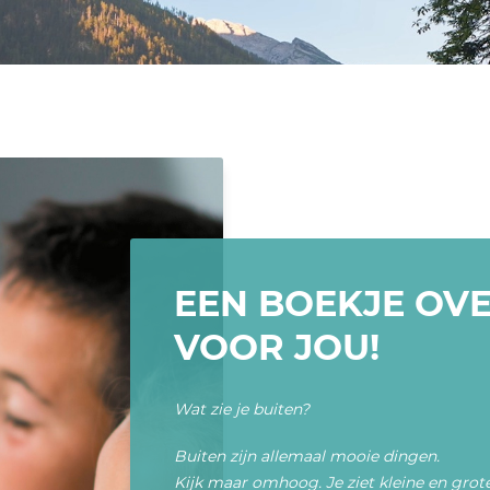
EEN BOEKJE OV
VOOR JOU!
Wat zie je buiten?
Buiten zijn allemaal mooie dingen.
Kijk maar omhoog. Je ziet kleine en grot