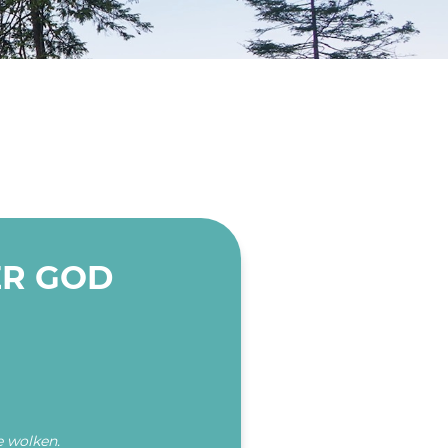
ER GOD
e wolken.