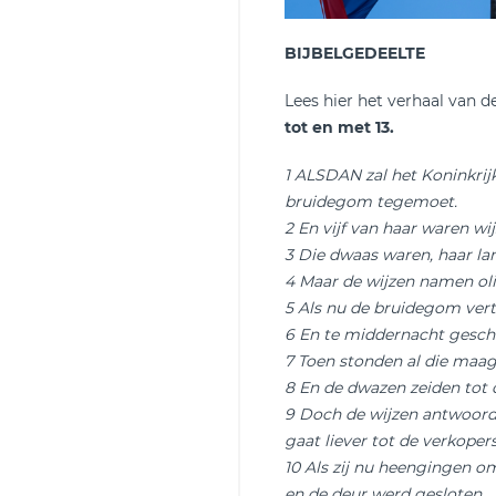
BIJBELGEDEELTE
Lees hier het verhaal van de 
tot en met 13.
1 ALSDAN zal het Koninkrij
bruidegom tegemoet.
2 En vijf van haar waren wij
3 Die dwaas waren, haar l
4 Maar de wijzen namen oli
5 Als nu de bruidegom verto
6 En te middernacht gesch
7 Toen stonden al die maa
8 En de dwazen zeiden tot 
9 Doch de wijzen antwoordd
gaat liever tot de verkoper
10 Als zij nu heengingen o
en de deur werd gesloten.