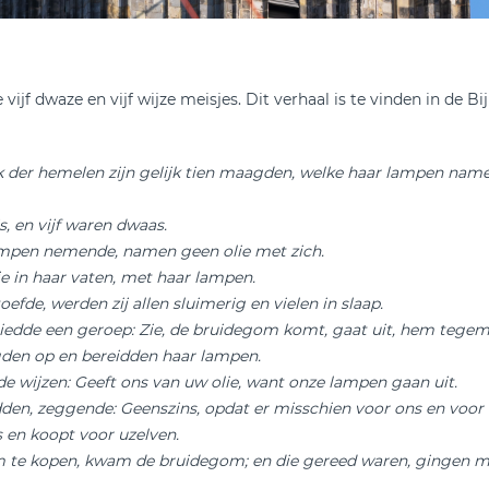
vijf dwaze en vijf wijze meisjes. Dit verhaal is te vinden in de Bij
k der hemelen zijn gelijk tien maagden, welke haar lampen name
s, en vijf waren dwaas.
ampen nemende, namen geen olie met zich.
e in haar vaten, met haar lampen.
efde, werden zij allen sluimerig en vielen in slaap.
iedde een geroep: Zie, de bruidegom komt, gaat uit, hem tegem
gden op en bereidden haar lampen.
de wijzen: Geeft ons van uw olie, want onze lampen gaan uit.
en, zeggende: Geenszins, opdat er misschien voor ons en voor u
s en koopt voor uzelven.
m te kopen, kwam de bruidegom; en die gereed waren, gingen met