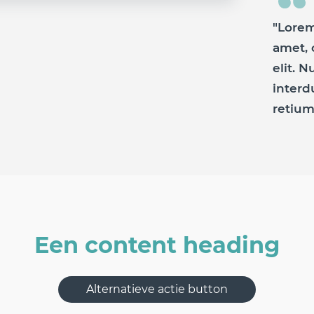
"Lorem
amet, 
elit. N
interd
retium 
Een content heading
Alternatieve actie button