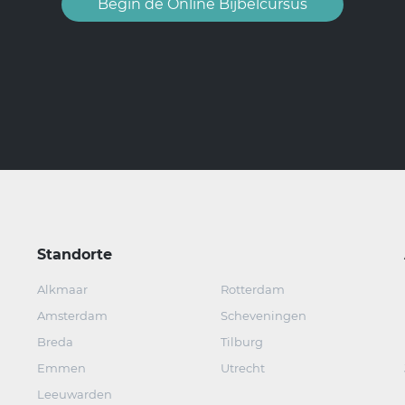
Begin de Online Bijbelcursus
Standorte
Alkmaar
Rotterdam
Amsterdam
Scheveningen
Breda
Tilburg
Emmen
Utrecht
Leeuwarden