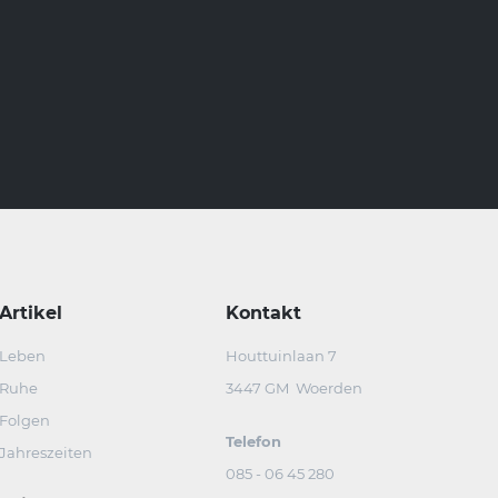
Artikel
Kontakt
Leben
Houttuinlaan 7
Ruhe
3447 GM Woerden
Folgen
Telefon
Jahreszeiten
085 - 06 45 280