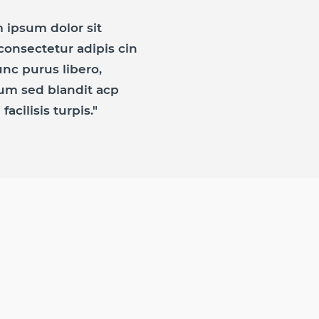
 ipsum dolor sit
consectetur adipis cin
unc purus libero,
um sed blandit acp
facilisis turpis."