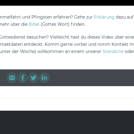
melfahrt und Pfingsten erfahren? Gehe zur
Erklärung
dazu auf
 mehr über die
Bibel
(Gottes Wort) finden.
ottesdienst besuchen? Vielleicht hast du dieses Video über ein
ntaktdaten entdeckt. Komm gerne vorbei und nimm Kontakt mit
 unter der Woche) willkommen an einem unserer
Standorte
oder
.
: