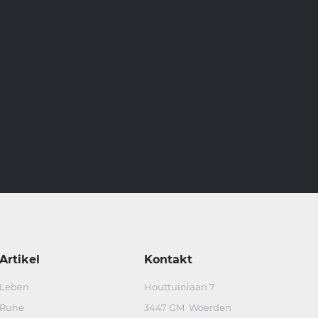
Artikel
Kontakt
Leben
Houttuinlaan 7
Ruhe
3447 GM Woerden