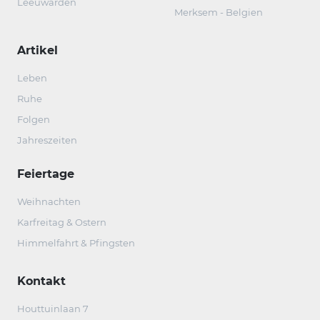
Leeuwarden
Merksem - Belgien
Artikel
Leben
Ruhe
Folgen
Jahreszeiten
Feiertage
Weihnachten
Karfreitag & Ostern
Himmelfahrt & Pfingsten
Kontakt
Houttuinlaan 7