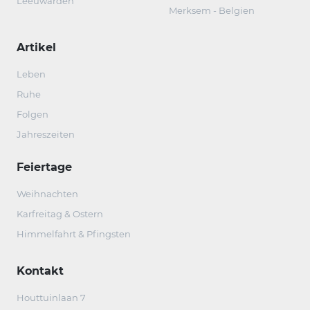
Leeuwarden
Merksem - Belgien
Artikel
Leben
Ruhe
Folgen
Jahreszeiten
Feiertage
Weihnachten
Karfreitag & Ostern
Himmelfahrt & Pfingsten
Kontakt
Houttuinlaan 7