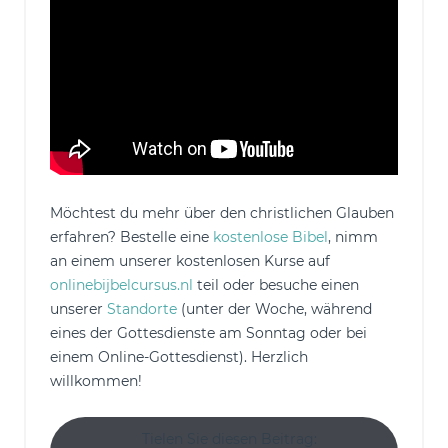
Möchtest du mehr über den christlichen Glauben
erfahren? Bestelle eine
kostenlose Bibel
, nimm
an einem unserer kostenlosen Kurse auf
onlinebijbelcursus.nl
teil oder besuche einen
unserer
Standorte
(unter der Woche, während
eines der Gottesdienste am Sonntag oder bei
einem Online-Gottesdienst). Herzlich
willkommen!
Tielen Sie diesen Beitrag: