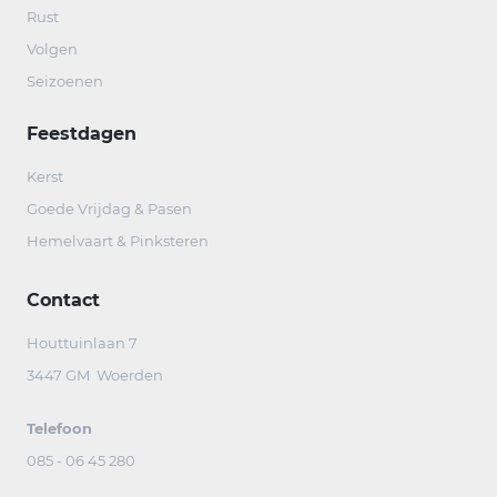
Rust
Volgen
Seizoenen
Feestdagen
Kerst
Goede Vrijdag & Pasen
Hemelvaart & Pinksteren
Contact
Houttuinlaan 7
3447 GM Woerden
Telefoon
085 - 06 45 280