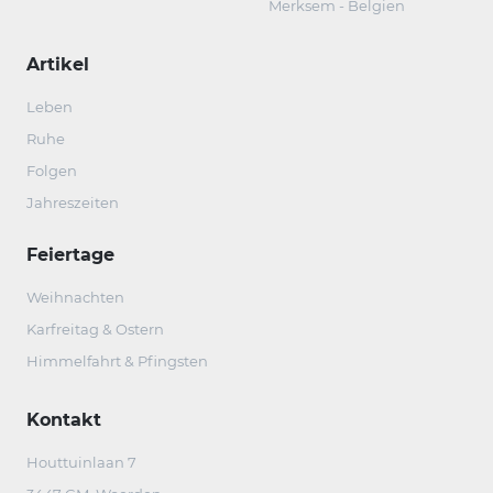
Merksem - Belgien
Artikel
Leben
Ruhe
Folgen
Jahreszeiten
Feiertage
Weihnachten
Karfreitag & Ostern
Himmelfahrt & Pfingsten
Kontakt
Houttuinlaan 7