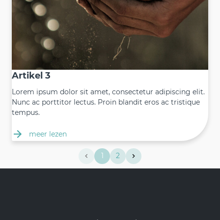
Artikel 3
Lorem ipsum dolor sit amet, consectetur adipiscing elit.
Nunc ac porttitor lectus. Proin blandit eros ac tristique
tempus.
meer lezen
1
2