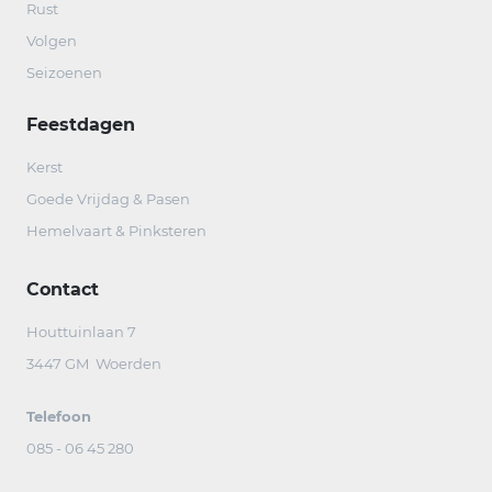
Rust
Volgen
Seizoenen
Feestdagen
Kerst
Goede Vrijdag & Pasen
Hemelvaart & Pinksteren
Contact
Houttuinlaan 7
3447 GM Woerden
Telefoon
085 - 06 45 280