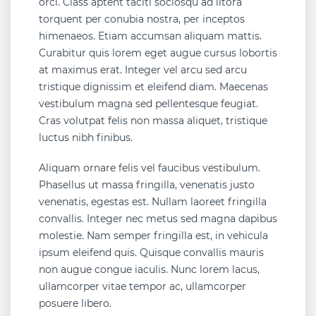
orci. Class aptent taciti sociosqu ad litora
torquent per conubia nostra, per inceptos
himenaeos. Etiam accumsan aliquam mattis.
Curabitur quis lorem eget augue cursus lobortis
at maximus erat. Integer vel arcu sed arcu
tristique dignissim et eleifend diam. Maecenas
vestibulum magna sed pellentesque feugiat.
Cras volutpat felis non massa aliquet, tristique
luctus nibh finibus.
Aliquam ornare felis vel faucibus vestibulum.
Phasellus ut massa fringilla, venenatis justo
venenatis, egestas est. Nullam laoreet fringilla
convallis. Integer nec metus sed magna dapibus
molestie. Nam semper fringilla est, in vehicula
ipsum eleifend quis. Quisque convallis mauris
non augue congue iaculis. Nunc lorem lacus,
ullamcorper vitae tempor ac, ullamcorper
posuere libero.