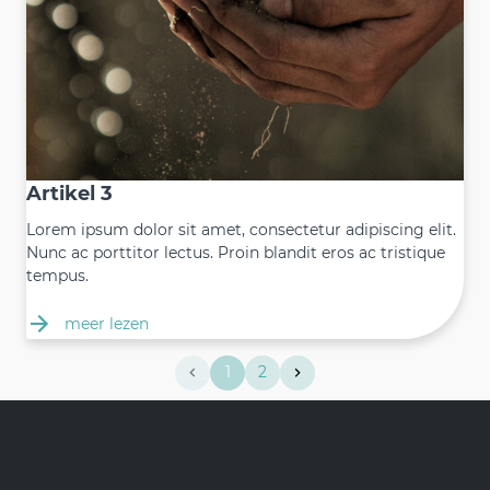
Artikel 3
Lorem ipsum dolor sit amet, consectetur adipiscing elit.
Nunc ac porttitor lectus. Proin blandit eros ac tristique
tempus.
meer lezen
1
2