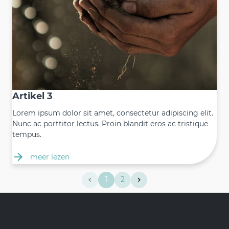
Artikel 3
Lorem ipsum dolor sit amet, consectetur adipiscing elit.
Nunc ac porttitor lectus. Proin blandit eros ac tristique
tempus.
meer lezen
1
2