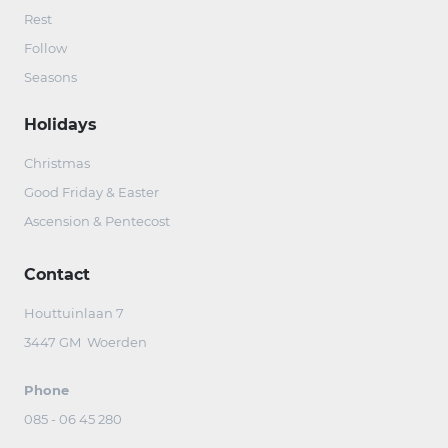
Rest
Follow
Seasons
Holidays
Christmas
Good Friday & Easter
Ascension & Pentecost
Contact
Houttuinlaan 7
3447 GM Woerden
Phone
085 - 06 45 280