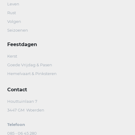
Leven
Rust
Volgen
Seizoenen
Feestdagen
Kerst
Goede Vrijdag & Pasen
Hemelvaart & Pinksteren
Contact
Houttuinlaan 7
3447 GM Woerden
Telefoon
085 - 06 45 280