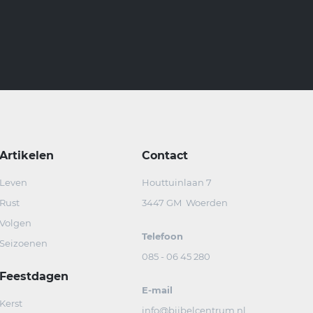
Artikelen
Contact
Leven
Houttuinlaan 7
Rust
3447 GM Woerden
Volgen
Telefoon
Seizoenen
085 - 06 45 280
Feestdagen
E-mail
Kerst
info@bijbelcentrum.nl