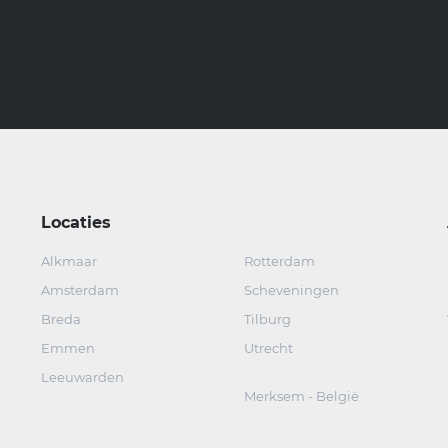
Locaties
Alkmaar
Rotterdam
Amsterdam
Scheveningen
Breda
Tilburg
Emmen
Utrecht
Leeuwarden
Merksem - België