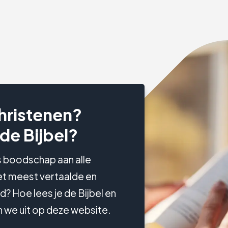
hristenen?
 de Bijbel?
s boodschap aan alle
et meest vertaalde en
? Hoe lees je de Bijbel en
n we uit op deze website.