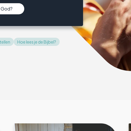
n God?
tellen
Hoe lees je de Bijbel?