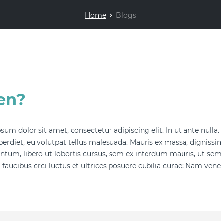
Home
Blogs
en?
sum dolor sit amet, consectetur adipiscing elit. In ut ante nulla
erdiet, eu volutpat tellus malesuada. Mauris ex massa, dignissim 
tum, libero ut lobortis cursus, sem ex interdum mauris, ut se
 faucibus orci luctus et ultrices posuere cubilia curae; Nam venena