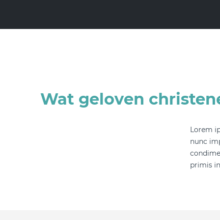
Wat geloven christen
Lorem ip
nunc imp
condimen
primis in