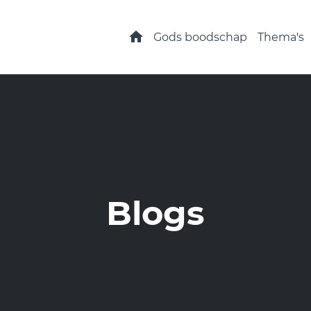
Home
Gods boodschap
Thema's
Blogs