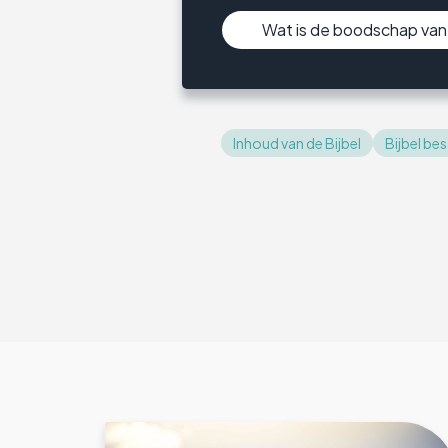
Wat is de boodschap va
Inhoud van de Bijbel
Bijbel bes