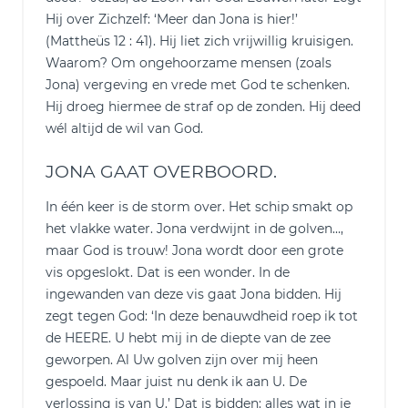
Hij over Zichzelf: ‘Meer dan Jona is hier!’
(Mattheüs 12 : 41). Hij liet zich vrijwillig kruisigen.
Waarom? Om ongehoorzame mensen (zoals
Jona) vergeving en vrede met God te schenken.
Hij droeg hiermee de straf op de zonden. Hij deed
wél altijd de wil van God.
JONA GAAT OVERBOORD.
In één keer is de storm over. Het schip smakt op
het vlakke water. Jona verdwijnt in de golven…,
maar God is trouw! Jona wordt door een grote
vis opgeslokt. Dat is een wonder. In de
ingewanden van deze vis gaat Jona bidden. Hij
zegt tegen God: ‘In deze benauwdheid roep ik tot
de HEERE. U hebt mij in de diepte van de zee
geworpen. Al Uw golven zijn over mij heen
gespoeld. Maar juist nu denk ik aan U. De
verlossing is van U.’ Dat is bidden: alles wat in je