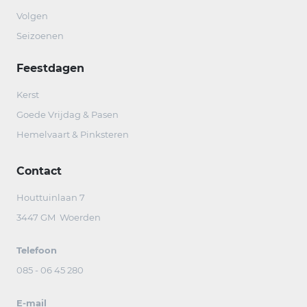
Volgen
Seizoenen
Feestdagen
Kerst
Goede Vrijdag & Pasen
Hemelvaart & Pinksteren
Contact
Houttuinlaan 7
3447 GM Woerden
Telefoon
085 - 06 45 280
E-mail