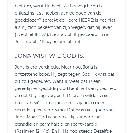
niet om, want Hij heeft Zelf gezegd: Zou Ik
enigszins lust hebben aan de dood van de
goddelozen? spreekt de Heere HEERE; is het niet,
als hij zich bekeert van zijn wegen, dat hij leve?
(Ezechiël 18 : 23). De stad blijft gespaard. En is
Jona nu blij? Nee, helemaal niet.
JONA WIST WIE GOD IS.
Jona is erg verdrietig. Meer nog, Jona is
ontzettend boos. Hij zegt tegen God: ‘Ik wist dat
dit zou gebeuren. Want ik weet dat U een
genadig en geduldig God bent, vol van goedheid
en dat U graag vergeeft. Daarom wilde ik niet
naar Ninevé.’ Jona gunde zijn vijanden geen
genade, geen vergeving. Dat was niet goed van
Jona. Maar God is anders. Hij is inderdaad
genadig en barmhartig en rechtvaardig
(Psalmen 12 : 4b). En Hij is nog steeds Dezelfde.