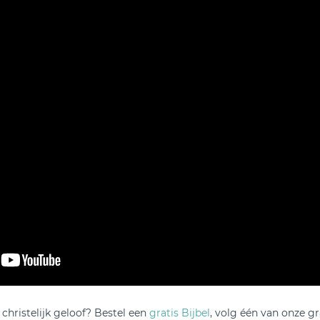
christelijk geloof? Bestel een
gratis Bijbel
, volg één van onze g