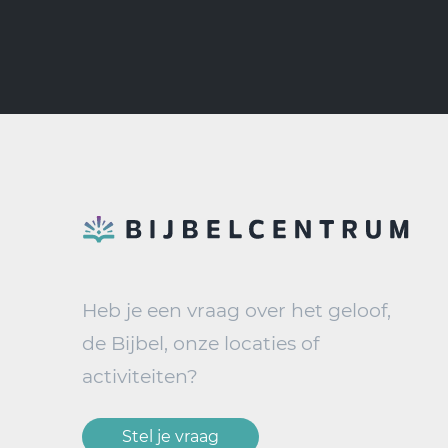
Heb je een vraag over het geloof,
de Bijbel, onze locaties of
activiteiten?
Stel je vraag