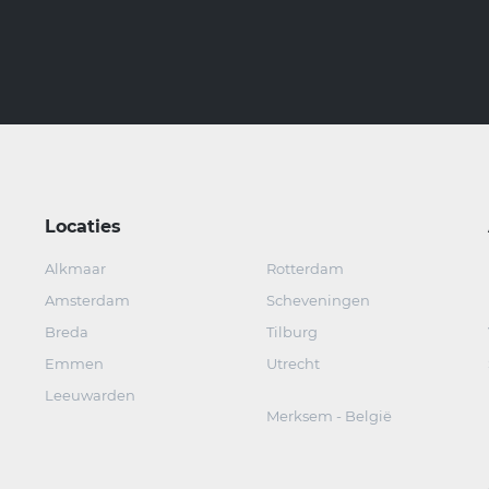
Locaties
Alkmaar
Rotterdam
Amsterdam
Scheveningen
Breda
Tilburg
Emmen
Utrecht
Leeuwarden
Merksem - België