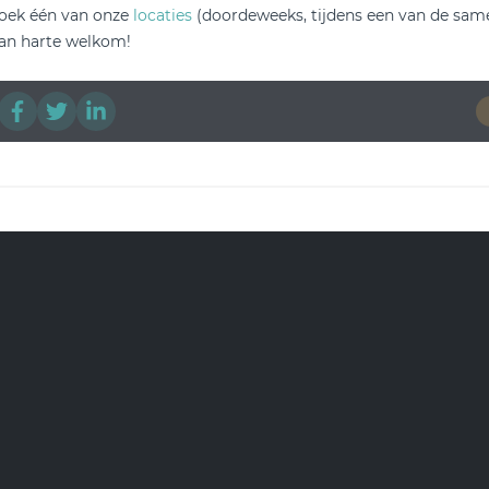
oek één van onze
locaties
(doordeweeks, tijdens een van de sa
an harte welkom!