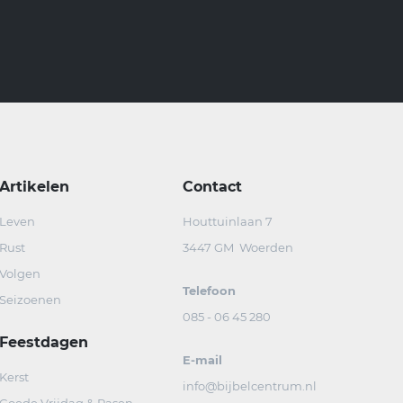
Artikelen
Contact
Leven
Houttuinlaan 7
Rust
3447 GM Woerden
Volgen
Telefoon
Seizoenen
085 - 06 45 280
Feestdagen
E-mail
Kerst
info@bijbelcentrum.nl