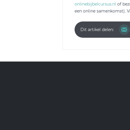
onlinebijbelcursus.nl
of bez
een online samenkomst). V
Dit artikel delen: