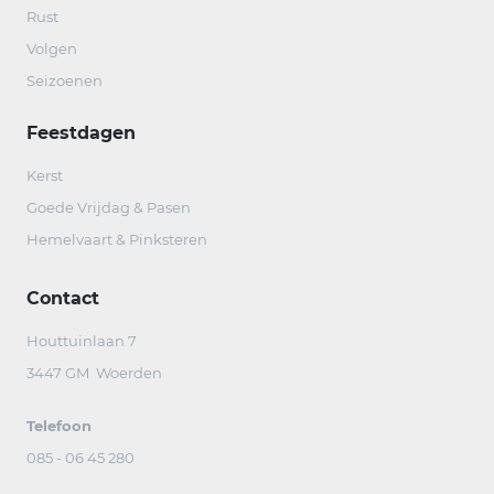
Rust
Volgen
Seizoenen
Feestdagen
Kerst
Goede Vrijdag & Pasen
Hemelvaart & Pinksteren
Contact
Houttuinlaan 7
3447 GM Woerden
Telefoon
085 - 06 45 280