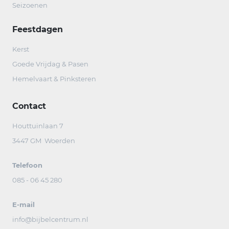
Seizoenen
Feestdagen
Kerst
Goede Vrijdag & Pasen
Hemelvaart & Pinksteren
Contact
Houttuinlaan 7
3447 GM Woerden
Telefoon
085 - 06 45 280
E-mail
info@bijbelcentrum.nl